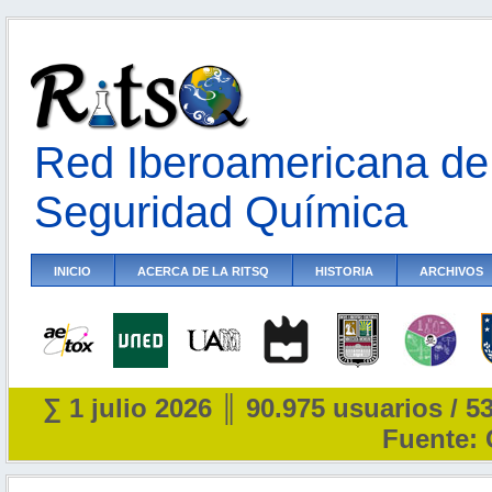
Red Iberoamericana de 
Seguridad Química
INICIO
ACERCA DE LA RITSQ
HISTORIA
ARCHIVOS
∑ 1 julio 2026 ║ 90.975 usuarios / 5
Fuente: 