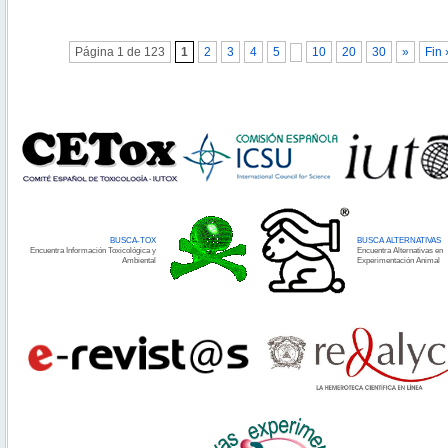
Página 1 de 123
1
2
3
4
5
10
20
30
»
Fin 
BUSCA-TOX
BUSCA ALTERNATIVAS
Encuentra Información Toxicológica y
Encuentra Alternativas en
Ambiental
Experimentación Animal