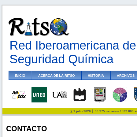
Red Iberoamericana de 
Seguridad Química
INICIO
ACERCA DE LA RITSQ
HISTORIA
ARCHIVOS
∑ 1 julio 2026 ║ 90.975 usuarios / 532.863 
CONTACTO