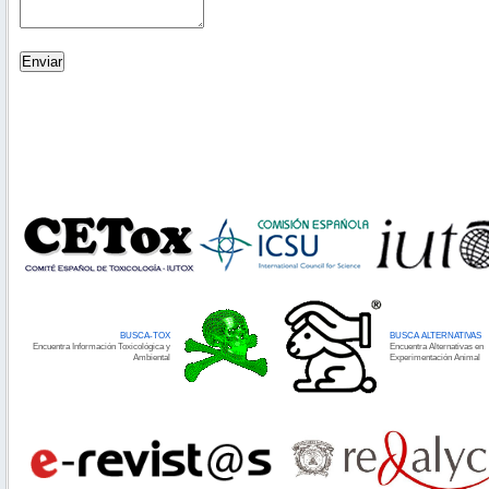
Enviar
BUSCA-TOX
BUSCA ALTERNATIVAS
Encuentra Información Toxicológica y
Encuentra Alternativas en
Ambiental
Experimentación Animal