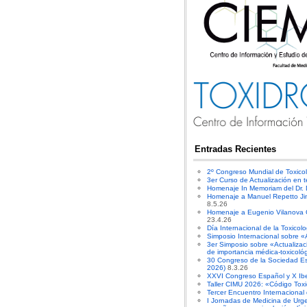
Entradas Recientes
2º Congreso Mundial de Toxico
3er Curso de Actualización en t
Homenaje In Memoriam del Dr.
Homenaje a Manuel Repetto Ji
8.5.26
Homenaje a Eugenio Vilanova Gi
23.4.26
Día Internacional de la Toxicol
Simposio Internacional sobre «
3er Simposio sobre «Actualiza
de importancia médica-toxicoló
30 Congreso de la Sociedad E
2026)
8.3.26
XXVI Congreso Español y X Ibe
Taller CIMU 2026: «Código Toxi
Tercer Encuentro Internacional
I Jornadas de Medicina de Urge