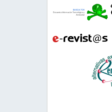
BUSCA-TOX
Encuentra Información Toxicológica y
Ambiental