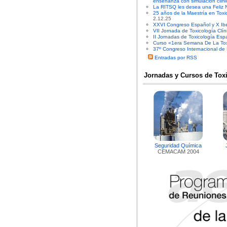
enseñanza con simulación clíni
La RITSQ les desea una Feliz 
25 años de la Maestría en Toxi
2.12.25
XXVI Congreso Español y X Ibe
VII Jornada de Toxicología Clín
II Jornadas de Toxicología Es
Curso «1era Semana De La Toxi
37º Congreso Internacional de
Entradas por RSS
Jornadas y Cursos de Tox
Seguridad Química
CEMACAM 2004