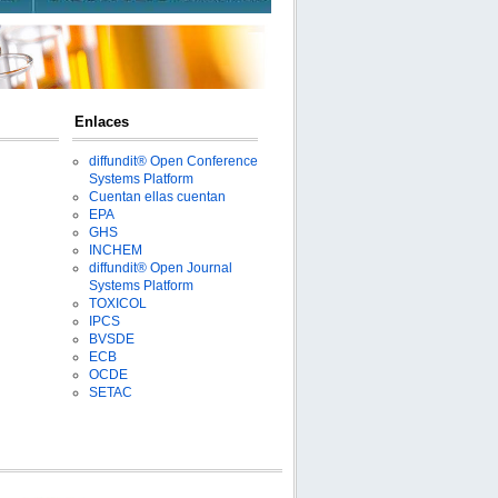
Enlaces
diffundit® Open Conference
Systems Platform
Cuentan ellas cuentan
EPA
GHS
INCHEM
diffundit® Open Journal
Systems Platform
TOXICOL
IPCS
BVSDE
ECB
OCDE
SETAC