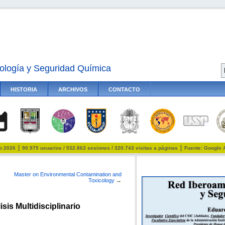
ología y Seguridad Química
HISTORIA
ARCHIVOS
CONTACTO
io 2026 ║ 90.975 usuarios / 532.863 sesiones / 320.743 visitas a páginas ║ Fuente: Google 
Master on Environmental Contamination and
Toxicology
→
is Multidisciplinario