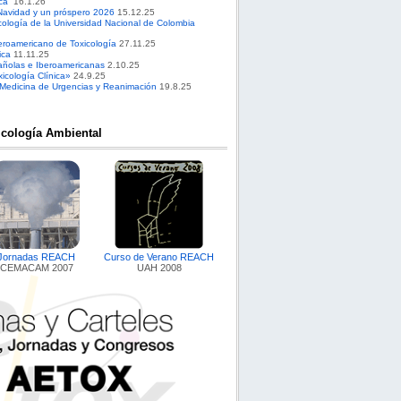
ca”
16.1.26
Navidad y un próspero 2026
15.12.25
cología de la Universidad Nacional de Colombia
roamericano de Toxicología
27.11.25
ica
11.11.25
pañolas e Iberoamericanas
2.10.25
cología Clínica»
24.9.25
 Medicina de Urgencias y Reanimación
19.8.25
icología Ambiental
Jornadas REACH
Curso de Verano REACH
CEMACAM 2007
UAH 2008