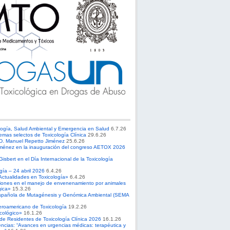
logía, Salud Ambiental y Emergencia en Salud
6.7.26
emas selectos de Toxicología Clínica
29.6.26
 D. Manuel Repetto Jiménez
25.6.26
ménez en la inauguración del congreso AETOX 2026
sbert en el Día Internacional de la Toxicología
ogía – 24 abril 2026
6.4.26
Actualidades en Toxicología»
6.4.26
ciones en el manejo de envenenamiento por animales
gica»
15.3.26
spañola de Mutagénesis y Genómica Ambiental (SEMA
roamericano de Toxicología
19.2.26
cológico»
16.1.26
 de Residentes de Toxicología Clínica 2026
16.1.26
ncias: “Avances en urgencias médicas: terapéutica y