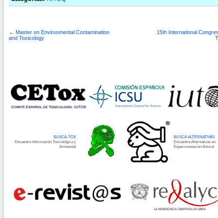
←
Master on Environmental Contamination
15th International Congres
and Toxicology
T
BUSCA-TOX
BUSCA ALTERNATIVAS
Encuentra Información Toxicológica y
Encuentra Alternativas en
Ambiental
Experimentación Animal