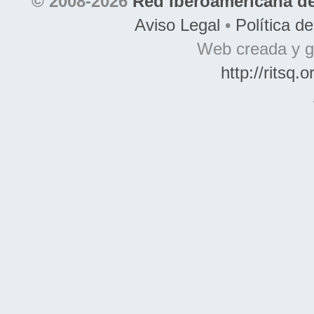
© 2008-2026
Red Iberoamericana de
Aviso Legal
•
Política d
Web creada y g
http://ritsq.o