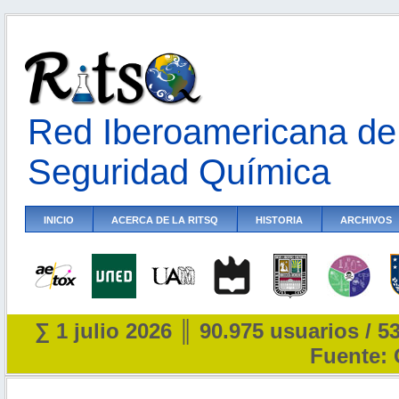
Red Iberoamericana de 
Seguridad Química
INICIO
ACERCA DE LA RITSQ
HISTORIA
ARCHIVOS
∑ 1 julio 2026 ║ 90.975 usuarios / 5
Fuente: 