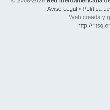
© 2008-2026
Red Iberoamericana de
Aviso Legal
•
Política d
Web creada y g
http://ritsq.o