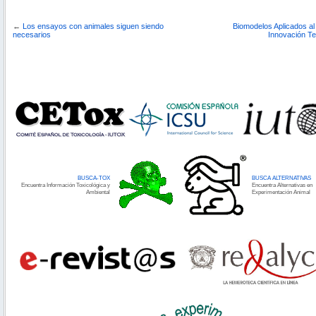
←
Los ensayos con animales siguen siendo
Biomodelos Aplicados al
necesarios
Innovación Te
BUSCA-TOX
BUSCA ALTERNATIVAS
Encuentra Información Toxicológica y
Encuentra Alternativas en
Ambiental
Experimentación Animal