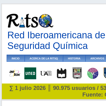
Red Iberoamericana de 
Seguridad Química
INICIO
ACERCA DE LA RITSQ
HISTORIA
ARCHIVOS
∑ 1 julio 2026 ║ 90.975 usuarios / 5
Fuente: 