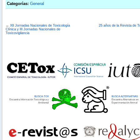
Categorías:
General
←
XII Jornadas Nacionales de Toxicología
25 años de la Revista de T
Clínica y III Jornadas Nacionales de
Toxicovigilancia
BUSCA-TOX
BUSCA ALTERNATIVAS
Encuentra Información Toxicológica y
Encuentra Alternativas en
Ambiental
Experimentación Animal