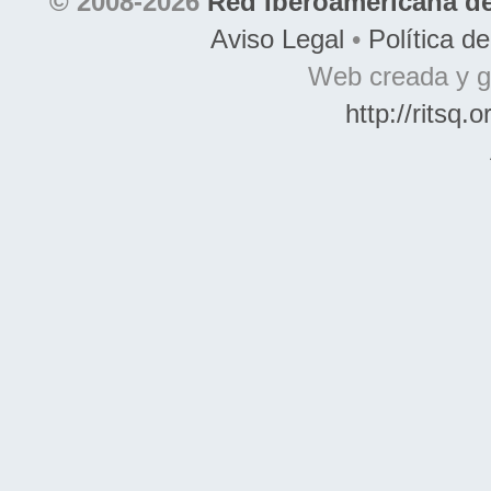
© 2008-2026
Red Iberoamericana de
Aviso Legal
•
Política d
Web creada y g
http://ritsq.o