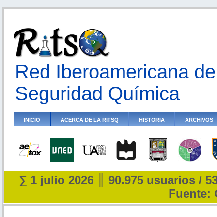
Red Iberoamericana de 
Seguridad Química
INICIO
ACERCA DE LA RITSQ
HISTORIA
ARCHIVOS
∑ 1 julio 2026 ║ 90.975 usuarios / 5
Fuente: 