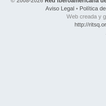
© 2008-2026
Red Iberoamericana de
Aviso Legal
•
Política d
Web creada y g
http://ritsq.o