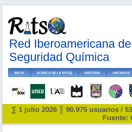
Red Iberoamericana de 
Seguridad Química
INICIO
ACERCA DE LA RITSQ
HISTORIA
ARCHIVOS
∑ 1 julio 2026 ║ 90.975 usuarios / 5
Fuente: 