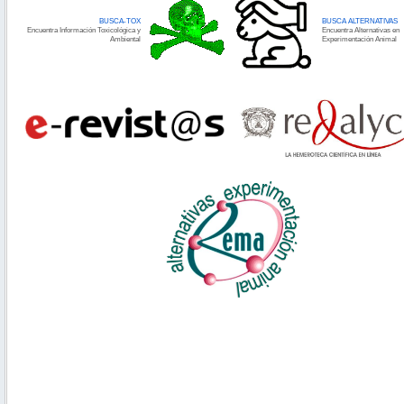
BUSCA-TOX
BUSCA ALTERNATIVAS
Encuentra Información Toxicológica y
Encuentra Alternativas en
Ambiental
Experimentación Animal