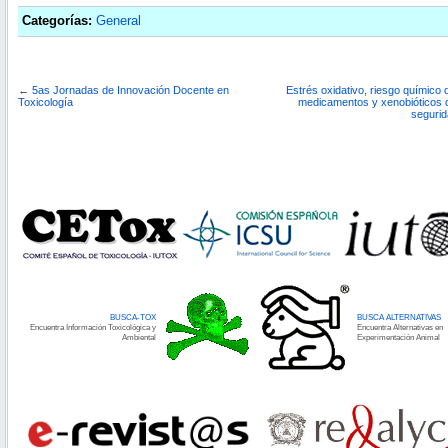
Categorías:
General
←
5as Jornadas de Innovación Docente en
Estrés oxidativo, riesgo químico 
Toxicología
medicamentos y xenobióticos d
segurid
BUSCA-TOX
BUSCA ALTERNATIVAS
Encuentra Información Toxicológica y
Encuentra Alternativas en
Ambiental
Experimentación Animal