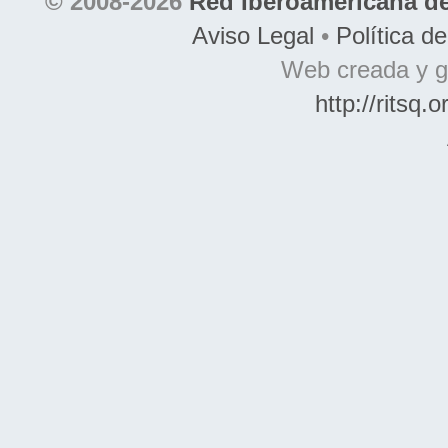
© 2008-2026
Red Iberoamericana de
Aviso Legal
•
Política d
Web creada y g
http://ritsq.o