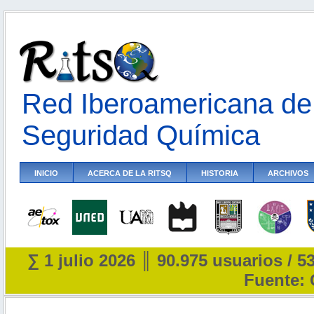
Red Iberoamericana de 
Seguridad Química
INICIO
ACERCA DE LA RITSQ
HISTORIA
ARCHIVOS
∑ 1 julio 2026 ║ 90.975 usuarios / 5
Fuente: 