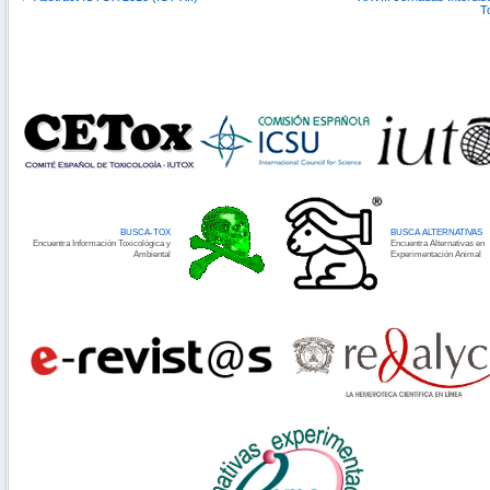
T
BUSCA-TOX
BUSCA ALTERNATIVAS
Encuentra Información Toxicológica y
Encuentra Alternativas en
Ambiental
Experimentación Animal