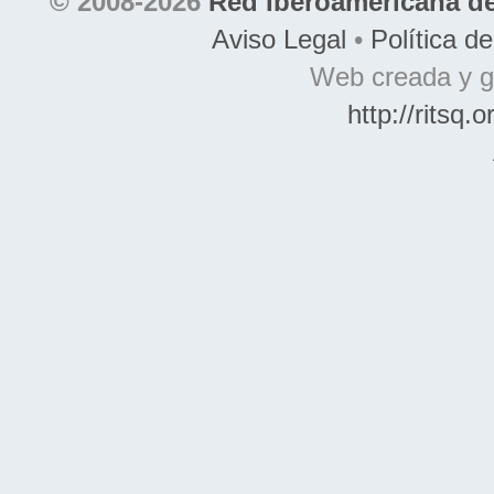
© 2008-2026
Red Iberoamericana de
Aviso Legal
•
Política d
Web creada y g
http://ritsq.o