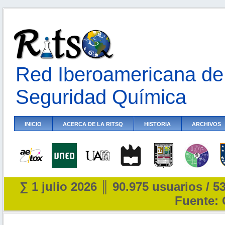
Red Iberoamericana de 
Seguridad Química
INICIO
ACERCA DE LA RITSQ
HISTORIA
ARCHIVOS
∑ 1 julio 2026 ║ 90.975 usuarios / 5
Fuente: 