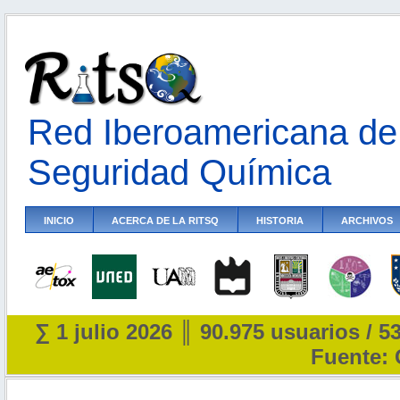
Red Iberoamericana de 
Seguridad Química
INICIO
ACERCA DE LA RITSQ
HISTORIA
ARCHIVOS
∑ 1 julio 2026 ║ 90.975 usuarios / 5
Fuente: 