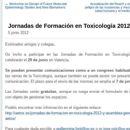
←
Workshop on Design of Future Molecular
Actualización del Reach y e
Epidemiology Studies and New Biomarkers
peligro de las sustancias y mez
salud humana y el medio
Jornadas de Formación en Toxicología 2012
5 junio 2012
Estimados amigos y colegas,
Os invito a participar en las Jornadas de Formación en Toxicolog
celebrarán el
29 de junio
en Valencia.
Se pueden presentar comunicaciones como a un congreso habitual
las ramas de la Toxicología, aunque también se puede asistir sin presen
comunicación. El plazo para el envío de las mismas se amplía al
7 de ju
Las Jornadas serán
gratuitas
, aunque se ruega enviar el formulario de 
con objeto de gestionar los espacios.
Podéis encontrar más información en el siguiente enlace:
http://aetox.es/jornadas-de-formacion-en-toxicologia-2012-y-asamblea-gene
aetox/
Para cualquier duda escribir a
guillermina.font@uv.es
o
m.jose.ruiz@uv.e