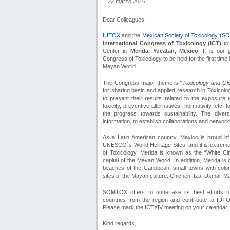
22 marzo 2016
Dear Colleagues,
IUTOX
and the
Mexican Society of Toxicology (
International Congress of Toxicology (ICT)
to 
Center in
Merida, Yucatan, Mexico
. It is our 
Congress of Toxicology to be held for the first time i
Mayan World.
The Congress major theme is “
Toxicology and Glob
for sharing basic and applied research in Toxicolog
to present their results related to the exposure
toxicity, preventive alternatives, normativity, etc, 
the progress towards sustainability. The dive
information, to establish collaborations and networ
As a Latin American country, Mexico is proud of 
UNESCO´s World Heritage Sites, and it is extremel
of Toxicology. Merida is known as the “White City
capital of the Mayan World. In addition, Merida is 
beaches of the Caribbean, small towns with coloni
sites of the Mayan culture: Chichén Itzá, Uxmal, 
SOMTOX offers to undertake its best efforts to a
countries from the region and contribute to IUTO
Please mark the ICTXIV meeting on your calendar!
Kind regards,