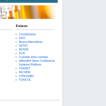
Enlaces
Cruz&Grama
GHS
Busca Alternativas
SETAC
BVSDE
ECB
Cuentan ellas cuentan
diffundit® Open Conference
Systems Platform
TOXNET
INCHEM
e-Revist@s
TOXICOL