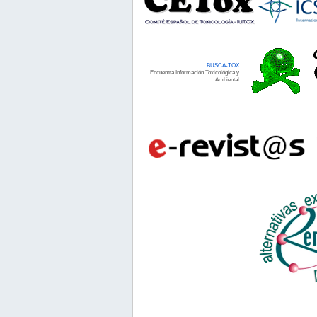
BUSCA-TOX
Encuentra Información Toxicológica y
Ambiental