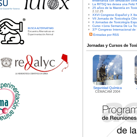
enseñanza con simulación clíni
La RITSQ les desea una Feliz 
25 años de la Maestría en Toxi
2.12.25
XXVI Congreso Español y X Ibe
VII Jornada de Toxicología Clín
II Jornadas de Toxicología Es
Curso «1era Semana De La Toxi
BUSCA ALTERNATIVAS
37º Congreso Internacional de
Encuentra Alternativas en
Experimentación Animal
Entradas por RSS
Jornadas y Cursos de Tox
Seguridad Química
CEMACAM 2004