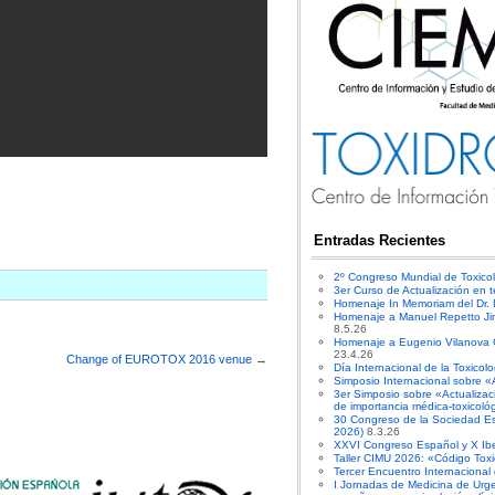
Entradas Recientes
2º Congreso Mundial de Toxico
3er Curso de Actualización en t
Homenaje In Memoriam del Dr.
Homenaje a Manuel Repetto Ji
8.5.26
Homenaje a Eugenio Vilanova Gi
23.4.26
Change of EUROTOX 2016 venue
→
Día Internacional de la Toxicol
Simposio Internacional sobre «
3er Simposio sobre «Actualiza
de importancia médica-toxicoló
30 Congreso de la Sociedad E
2026)
8.3.26
XXVI Congreso Español y X Ibe
Taller CIMU 2026: «Código Toxi
Tercer Encuentro Internacional
I Jornadas de Medicina de Urge