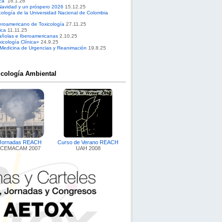
ca”
16.1.26
Navidad y un próspero 2026
15.12.25
cología de la Universidad Nacional de Colombia
roamericano de Toxicología
27.11.25
ica
11.11.25
pañolas e Iberoamericanas
2.10.25
cología Clínica»
24.9.25
 Medicina de Urgencias y Reanimación
19.8.25
icología Ambiental
Jornadas REACH
Curso de Verano REACH
CEMACAM 2007
UAH 2008