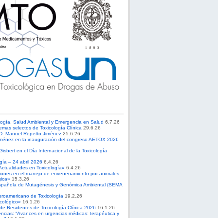
logía, Salud Ambiental y Emergencia en Salud
6.7.26
emas selectos de Toxicología Clínica
29.6.26
 D. Manuel Repetto Jiménez
25.6.26
ménez en la inauguración del congreso AETOX 2026
sbert en el Día Internacional de la Toxicología
ogía – 24 abril 2026
6.4.26
Actualidades en Toxicología»
6.4.26
ciones en el manejo de envenenamiento por animales
gica»
15.3.26
spañola de Mutagénesis y Genómica Ambiental (SEMA
roamericano de Toxicología
19.2.26
cológico»
16.1.26
 de Residentes de Toxicología Clínica 2026
16.1.26
ncias: “Avances en urgencias médicas: terapéutica y