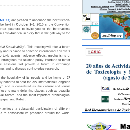
SOMTOX)
are pleased to announce the next triennial
be held in
October 2-6
, 2016 at the Convention
great pleasure to invite you to the International
n Latin America, in a city that is the gateway to the
al Sustainability
”. This meeting will offer a forum
y and is aimed to convene international scientists
 to toxic agents, adverse effects, mechanisms of
to strengthen the science-policy interface to foster
rse sessions will provide a forum to exchange
king, and to discuss cutting-edge research.
the hospitality of its people and be home of 27
y honored to host the XIV International Congress
”, and is considered as the cultural and tourist
close to many delighting places, such as beautiful
al flavors, and the most important archeological
Mayapán and Kabah.
chieve a substantial participation of different
X to consolidate its presence around the world.