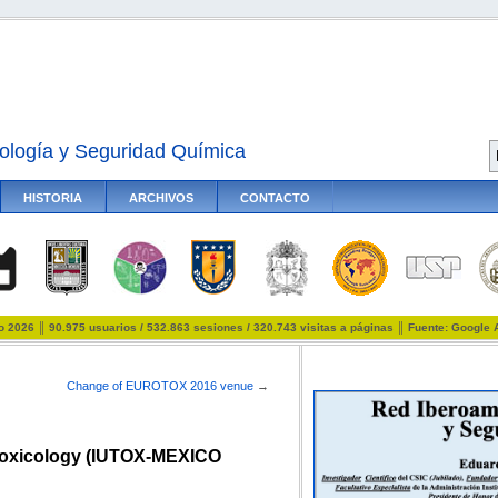
ología y Seguridad Química
HISTORIA
ARCHIVOS
CONTACTO
io 2026 ║ 90.975 usuarios / 532.863 sesiones / 320.743 visitas a páginas ║ Fuente: Google 
Change of EUROTOX 2016 venue
→
 Toxicology (IUTOX-MEXICO