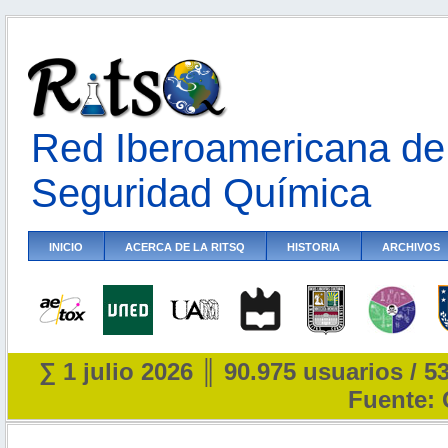
Red Iberoamericana de 
Seguridad Química
INICIO
ACERCA DE LA RITSQ
HISTORIA
ARCHIVOS
∑ 1 julio 2026 ║ 90.975 usuarios / 5
Fuente: 