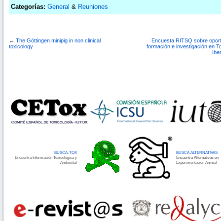
Categorías:
General
&
Reuniones
←
The Göttingen minipig in non clinical
Encuesta RITSQ sobre opor
toxicology
formación e investigación en T
Ibe
BUSCA-TOX
BUSCA ALTERNATIVAS
Encuentra Información Toxicológica y
Encuentra Alternativas en
Ambiental
Experimentación Animal