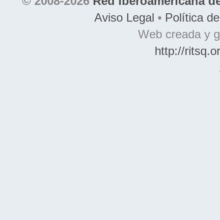
© 2008-2026
Red Iberoamericana de
Aviso Legal
•
Política d
Web creada y g
http://ritsq.o