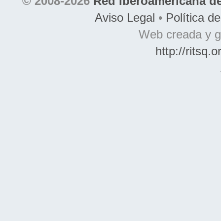
© 2008-2026
Red Iberoamericana de
Aviso Legal
•
Política d
Web creada y g
http://ritsq.o