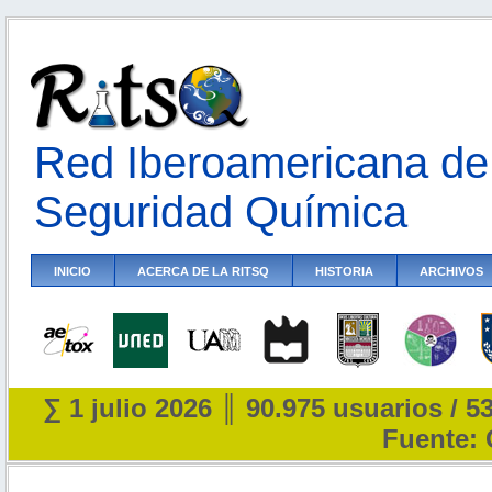
Red Iberoamericana de 
Seguridad Química
INICIO
ACERCA DE LA RITSQ
HISTORIA
ARCHIVOS
∑ 1 julio 2026 ║ 90.975 usuarios / 5
Fuente: 