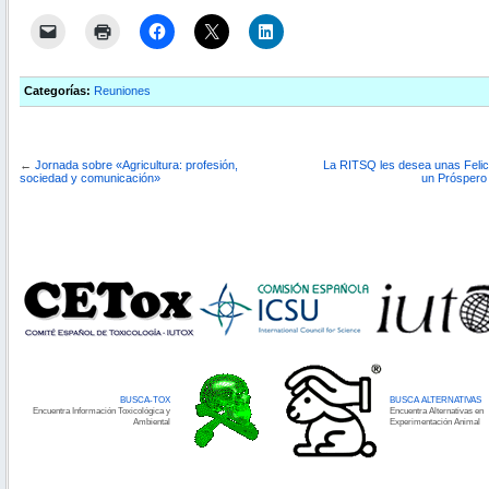
Categorías:
Reuniones
←
Jornada sobre «Agricultura: profesión,
La RITSQ les desea unas Felic
sociedad y comunicación»
un Próspero
BUSCA-TOX
BUSCA ALTERNATIVAS
Encuentra Información Toxicológica y
Encuentra Alternativas en
Ambiental
Experimentación Animal