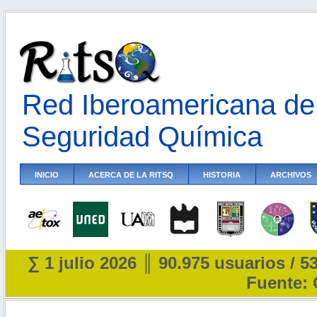
Red Iberoamericana de 
Seguridad Química
INICIO
ACERCA DE LA RITSQ
HISTORIA
ARCHIVOS
∑ 1 julio 2026 ║ 90.975 usuarios / 5
Fuente: 