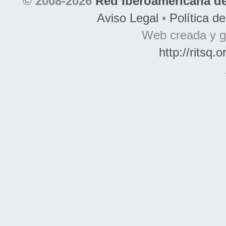
© 2008-2026
Red Iberoamericana de
Aviso Legal
•
Política d
Web creada y g
http://ritsq.o