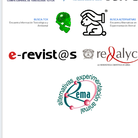
BUSCA-TOX
BUSCA ALTERNATIVAS
Encuentra Información Toxicológica y
Encuentra Alternativas en
Ambiental
Experimentación Animal