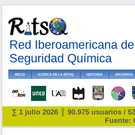
Red Iberoamericana de 
Seguridad Química
INICIO
ACERCA DE LA RITSQ
HISTORIA
ARCHIVOS
∑ 1 julio 2026 ║ 90.975 usuarios / 5
Fuente: 