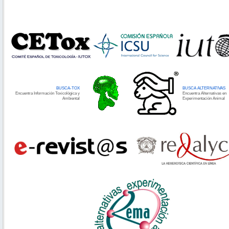
BUSCA-TOX
BUSCA ALTERNATIVAS
Encuentra Información Toxicológica y
Encuentra Alternativas en
Ambiental
Experimentación Animal