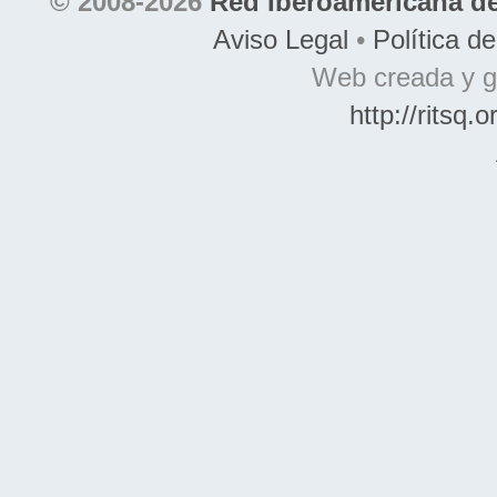
© 2008-2026
Red Iberoamericana de
Aviso Legal
•
Política d
Web creada y g
http://ritsq.o