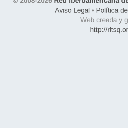
© 2008-2026
Red Iberoamericana de
Aviso Legal
•
Política d
Web creada y g
http://ritsq.o