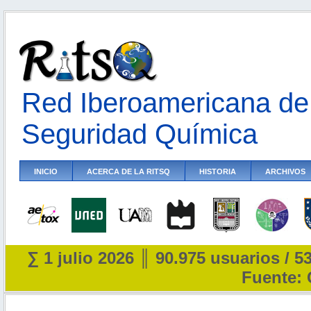
Red Iberoamericana de 
Seguridad Química
INICIO
ACERCA DE LA RITSQ
HISTORIA
ARCHIVOS
∑ 1 julio 2026 ║ 90.975 usuarios / 5
Fuente: 