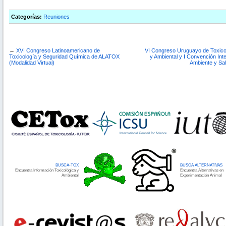
Categorías:
Reuniones
←
XVI Congreso Latinoamericano de
VI Congreso Uruguayo de Toxicol
Toxicología y Seguridad Química de ALATOX
y Ambiental y I Convención Int
(Modalidad Virtual)
Ambiente y Salu
BUSCA-TOX
BUSCA ALTERNATIVAS
Encuentra Información Toxicológica y
Encuentra Alternativas en
Ambiental
Experimentación Animal