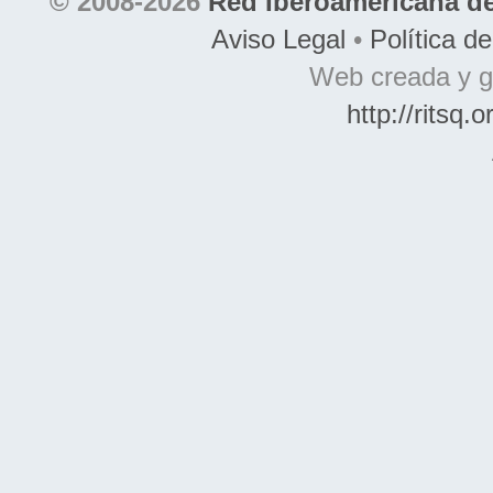
© 2008-2026
Red Iberoamericana de
Aviso Legal
•
Política d
Web creada y g
http://ritsq.o