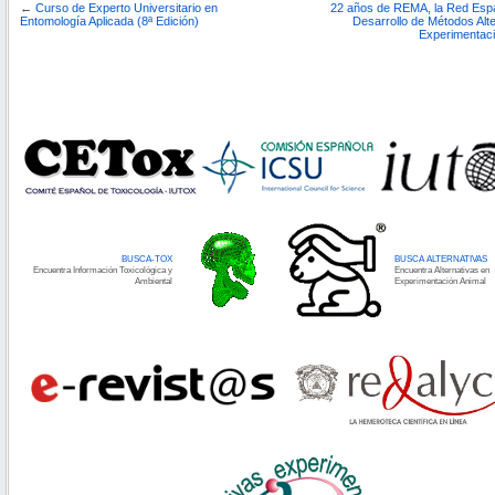
←
Curso de Experto Universitario en
22 años de REMA, la Red Espa
Entomología Aplicada (8ª Edición)
Desarrollo de Métodos Alte
Experimentaci
BUSCA-TOX
BUSCA ALTERNATIVAS
Encuentra Información Toxicológica y
Encuentra Alternativas en
Ambiental
Experimentación Animal