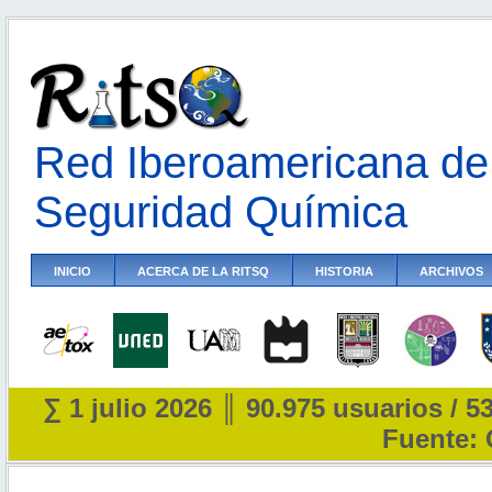
Red Iberoamericana de 
Seguridad Química
INICIO
ACERCA DE LA RITSQ
HISTORIA
ARCHIVOS
∑ 1 julio 2026 ║ 90.975 usuarios / 5
Fuente: 