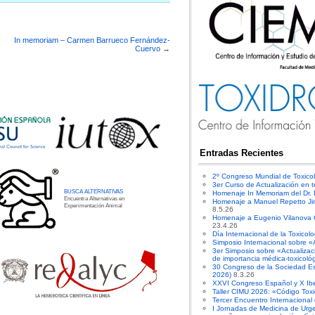
In memoriam – Carmen Barrueco Fernández-
Cuervo
→
Entradas Recientes
2º Congreso Mundial de Toxico
3er Curso de Actualización en t
BUSCA ALTERNATIVAS
Homenaje In Memoriam del Dr.
Encuentra Alternativas en
Homenaje a Manuel Repetto Ji
Experimentación Animal
8.5.26
Homenaje a Eugenio Vilanova Gi
23.4.26
Día Internacional de la Toxicol
Simposio Internacional sobre «
3er Simposio sobre «Actualiza
de importancia médica-toxicoló
30 Congreso de la Sociedad E
2026)
8.3.26
XXVI Congreso Español y X Ibe
Taller CIMU 2026: «Código Toxi
Tercer Encuentro Internacional
I Jornadas de Medicina de Urge