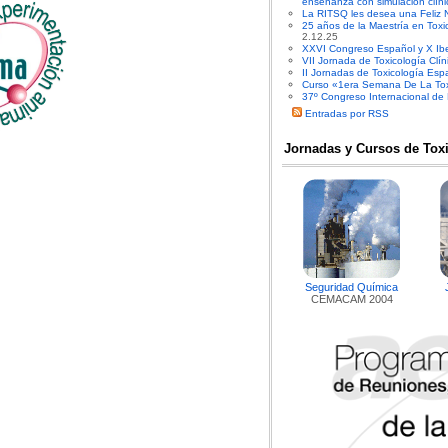
enseñanza con simulación clíni
La RITSQ les desea una Feliz 
25 años de la Maestría en Toxi
2.12.25
XXVI Congreso Español y X Ibe
VII Jornada de Toxicología Clín
II Jornadas de Toxicología Es
Curso «1era Semana De La Toxi
37º Congreso Internacional de
Entradas por RSS
Jornadas y Cursos de Tox
Seguridad Química
CEMACAM 2004