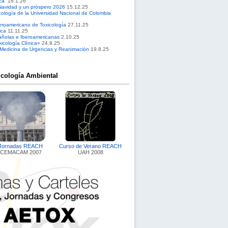
ca”
16.1.26
Navidad y un próspero 2026
15.12.25
cología de la Universidad Nacional de Colombia
roamericano de Toxicología
27.11.25
ica
11.11.25
pañolas e Iberoamericanas
2.10.25
cología Clínica»
24.9.25
 Medicina de Urgencias y Reanimación
19.8.25
icología Ambiental
Jornadas REACH
Curso de Verano REACH
CEMACAM 2007
UAH 2008