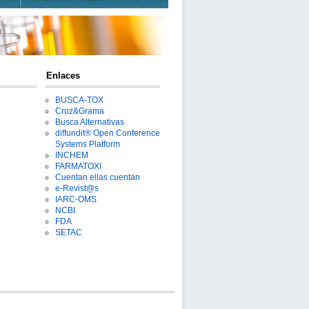
Enlaces
BUSCA-TOX
Cruz&Grama
Busca Alternativas
diffundit® Open Conference
Systems Platform
INCHEM
FARMATOXI
Cuentan ellas cuentan
e-Revist@s
IARC-OMS
NCBI
FDA
SETAC