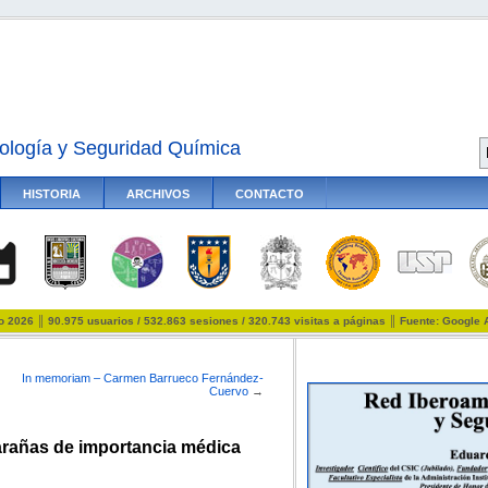
ología y Seguridad Química
HISTORIA
ARCHIVOS
CONTACTO
io 2026 ║ 90.975 usuarios / 532.863 sesiones / 320.743 visitas a páginas ║ Fuente: Google 
In memoriam – Carmen Barrueco Fernández-
Cuervo
→
 arañas de importancia médica