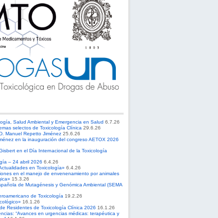
logía, Salud Ambiental y Emergencia en Salud
6.7.26
emas selectos de Toxicología Clínica
29.6.26
 D. Manuel Repetto Jiménez
25.6.26
ménez en la inauguración del congreso AETOX 2026
sbert en el Día Internacional de la Toxicología
ogía – 24 abril 2026
6.4.26
Actualidades en Toxicología»
6.4.26
ciones en el manejo de envenenamiento por animales
gica»
15.3.26
spañola de Mutagénesis y Genómica Ambiental (SEMA
roamericano de Toxicología
19.2.26
cológico»
16.1.26
 de Residentes de Toxicología Clínica 2026
16.1.26
ncias: “Avances en urgencias médicas: terapéutica y