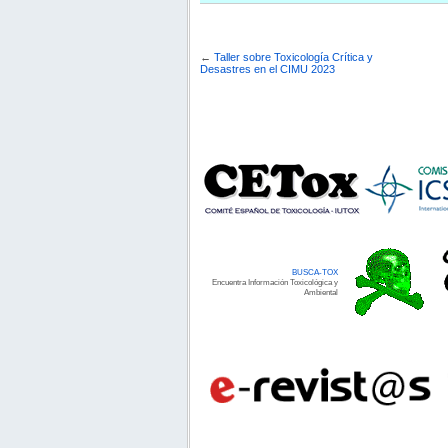
←
Taller sobre Toxicología Crítica y
Desastres en el CIMU 2023
BUSCA-TOX
Encuentra Información Toxicológica y
Ambiental