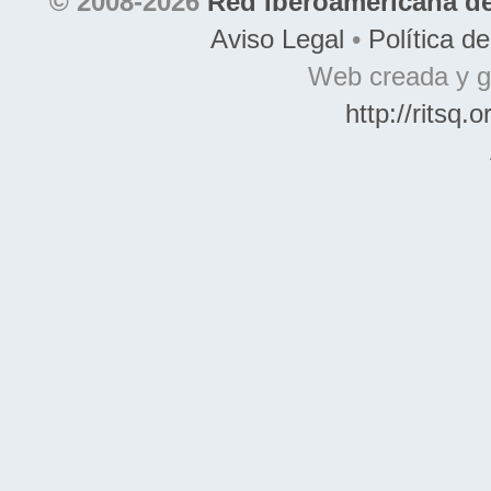
© 2008-2026
Red Iberoamericana de
Aviso Legal
•
Política d
Web creada y g
http://ritsq.o