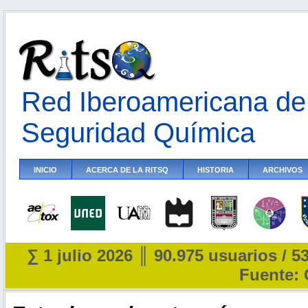
Red Iberoamericana de 
Seguridad Química
INICIO
ACERCA DE LA RITSQ
HISTORIA
ARCHIVOS
∑ 1 julio 2026 ║ 90.975 usuarios / 5
Fuente: 