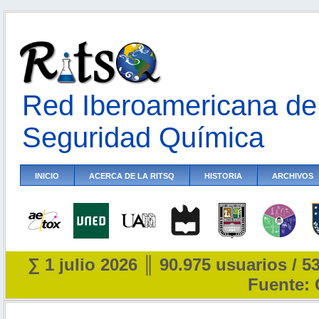
Red Iberoamericana de 
Seguridad Química
INICIO
ACERCA DE LA RITSQ
HISTORIA
ARCHIVOS
∑ 1 julio 2026 ║ 90.975 usuarios / 5
Fuente: 