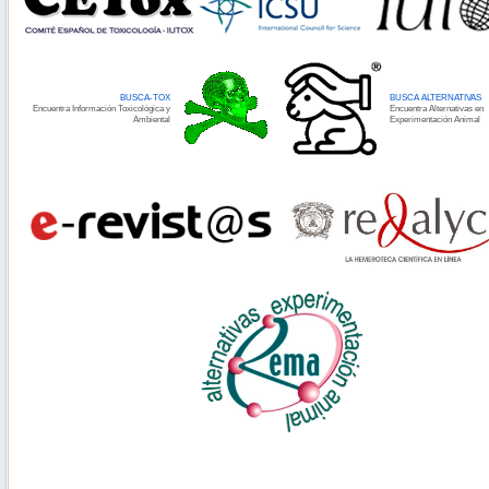
BUSCA-TOX
BUSCA ALTERNATIVAS
Encuentra Información Toxicológica y
Encuentra Alternativas en
Ambiental
Experimentación Animal