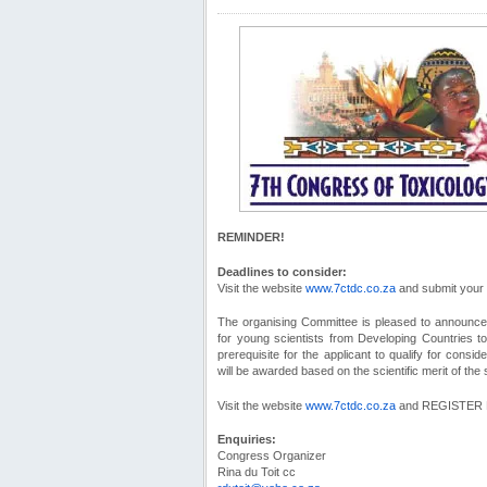
REMINDER!
Deadlines to consider:
Visit the website
www.7ctdc.co.za
and submit your
The organising Committee is pleased to announce t
for young scientists from Developing Countries t
prerequisite for the applicant to qualify for cons
will be awarded based on the scientific merit of the
Visit the website
www.7ctdc.co.za
and REGISTER NOW
Enquiries:
Congress Organizer
Rina du Toit cc