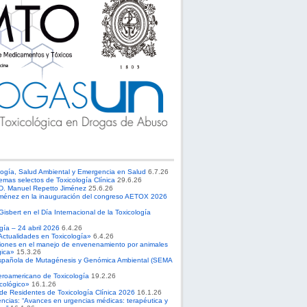
logía, Salud Ambiental y Emergencia en Salud
6.7.26
emas selectos de Toxicología Clínica
29.6.26
 D. Manuel Repetto Jiménez
25.6.26
ménez en la inauguración del congreso AETOX 2026
sbert en el Día Internacional de la Toxicología
ogía – 24 abril 2026
6.4.26
Actualidades en Toxicología»
6.4.26
ciones en el manejo de envenenamiento por animales
gica»
15.3.26
spañola de Mutagénesis y Genómica Ambiental (SEMA
roamericano de Toxicología
19.2.26
cológico»
16.1.26
 de Residentes de Toxicología Clínica 2026
16.1.26
ncias: “Avances en urgencias médicas: terapéutica y