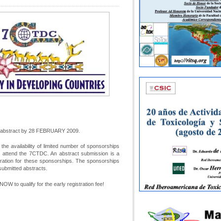
 abstract by 28 FEBRUARY 2009.
he availability of limited number of sponsorships
o attend the 7CTDC. An abstract submission is a
ideration for these sponsorships. The sponsorships
 submitted abstracts.
 to qualify for the early registration fee!