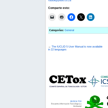
rdutoit@yebo.co.za
Comparte esto:
Categorías:
General
←
The IUCLID 5 User Manual is now available
in 22 languages
BUSCA-TOX
Encuentra Información Toxicológica y
Ambiental