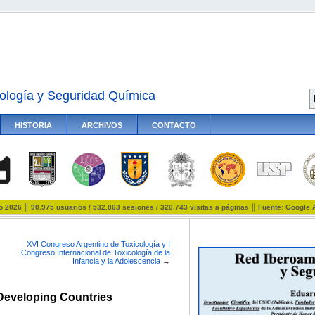
ología y Seguridad Química
HISTORIA
ARCHIVOS
CONTACTO
io 2026 ║ 90.975 usuarios / 532.863 sesiones / 320.743 visitas a páginas ║ Fuente: Google 
XVI Congreso Argentino de Toxicología y I
Congreso Internacional de Toxicología de la
Infancia y la Adolescencia
→
 Developing Countries