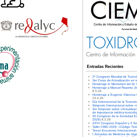
Entradas Recientes
2º Congreso Mundial de Toxico
3er Curso de Actualización en t
Homenaje In Memoriam del Dr.
Homenaje a Manuel Repetto Ji
8.5.26
Homenaje a Eugenio Vilanova Gi
23.4.26
Día Internacional de la Toxicol
Simposio Internacional sobre «
3er Simposio sobre «Actualiza
de importancia médica-toxicoló
30 Congreso de la Sociedad E
2026)
8.3.26
XXVI Congreso Español y X Ibe
Taller CIMU 2026: «Código Toxi
Tercer Encuentro Internacional
I Jornadas de Medicina de Urge