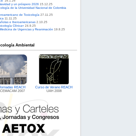
ca”
16.1.26
Navidad y un próspero 2026
15.12.25
cología de la Universidad Nacional de Colombia
roamericano de Toxicología
27.11.25
ica
11.11.25
pañolas e Iberoamericanas
2.10.25
cología Clínica»
24.9.25
 Medicina de Urgencias y Reanimación
19.8.25
icología Ambiental
Jornadas REACH
Curso de Verano REACH
CEMACAM 2007
UAH 2008