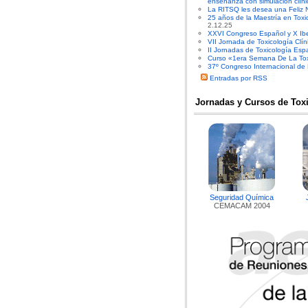
enseñanza con simulación clíni
La RITSQ les desea una Feliz 
25 años de la Maestría en Toxi
2.12.25
XXVI Congreso Español y X Ibe
VII Jornada de Toxicología Clín
II Jornadas de Toxicología Es
Curso «1era Semana De La Toxi
37º Congreso Internacional de
Entradas por RSS
Jornadas y Cursos de Tox
Seguridad Química
CEMACAM 2004