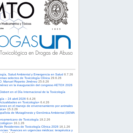
logía, Salud Ambiental y Emergencia en Salud
6.7.26
emas selectos de Toxicología Clínica
29.6.26
 D. Manuel Repetto Jiménez
25.6.26
ménez en la inauguración del congreso AETOX 2026
sbert en el Día Internacional de la Toxicología
ogía – 24 abril 2026
6.4.26
Actualidades en Toxicología»
6.4.26
ciones en el manejo de envenenamiento por animales
gica»
15.3.26
spañola de Mutagénesis y Genómica Ambiental (SEMA
roamericano de Toxicología
19.2.26
cológico»
16.1.26
 de Residentes de Toxicología Clínica 2026
16.1.26
ncias: “Avances en urgencias médicas: terapéutica y