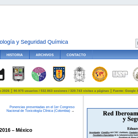
ología y Seguridad Química
HISTORIA
ARCHIVOS
CONTACTO
io 2026 ║ 90.975 usuarios / 532.863 sesiones / 320.743 visitas a páginas ║ Fuente: Google 
Ponencias presentadas en el 1er Congreso
Nacional de Toxicología Clínica (Colombia)
→
2016 – México