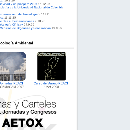
ca”
16.1.26
Navidad y un próspero 2026
15.12.25
cología de la Universidad Nacional de Colombia
roamericano de Toxicología
27.11.25
ica
11.11.25
pañolas e Iberoamericanas
2.10.25
cología Clínica»
24.9.25
 Medicina de Urgencias y Reanimación
19.8.25
icología Ambiental
Jornadas REACH
Curso de Verano REACH
CEMACAM 2007
UAH 2008