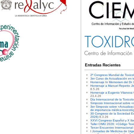
Entradas Recientes
2º Congreso Mundial de Toxico
3er Curso de Actualización en t
Homenaje In Memoriam del Dr.
Homenaje a Manuel Repetto Ji
8.5.26
Homenaje a Eugenio Vilanova Gi
23.4.26
Día Internacional de la Toxicol
Simposio Internacional sobre «
3er Simposio sobre «Actualiza
de importancia médica-toxicoló
30 Congreso de la Sociedad E
2026)
8.3.26
XXVI Congreso Español y X Ibe
Taller CIMU 2026: «Código Toxi
Tercer Encuentro Internacional
I Jornadas de Medicina de Urge