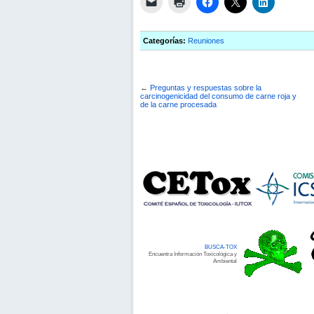
Categorías:
Reuniones
←
Preguntas y respuestas sobre la
carcinogenicidad del consumo de carne roja y
de la carne procesada
BUSCA-TOX
Encuentra Información Toxicológica y
Ambiental