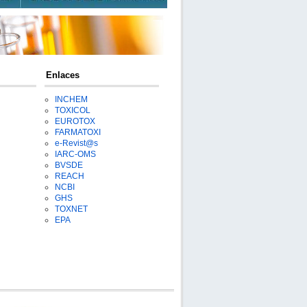
Enlaces
INCHEM
TOXICOL
EUROTOX
FARMATOXI
e-Revist@s
IARC-OMS
BVSDE
REACH
NCBI
GHS
TOXNET
EPA