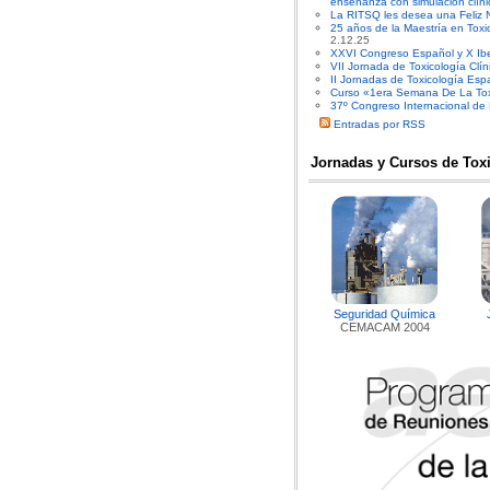
enseñanza con simulación clíni
La RITSQ les desea una Feliz 
25 años de la Maestría en Toxi
2.12.25
XXVI Congreso Español y X Ibe
VII Jornada de Toxicología Clín
II Jornadas de Toxicología Es
Curso «1era Semana De La Toxi
37º Congreso Internacional de
Entradas por RSS
Jornadas y Cursos de Tox
Seguridad Química
CEMACAM 2004