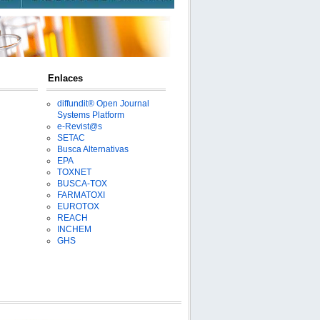
Enlaces
diffundit® Open Journal
Systems Platform
e-Revist@s
SETAC
Busca Alternativas
EPA
TOXNET
BUSCA-TOX
FARMATOXI
EUROTOX
REACH
INCHEM
GHS