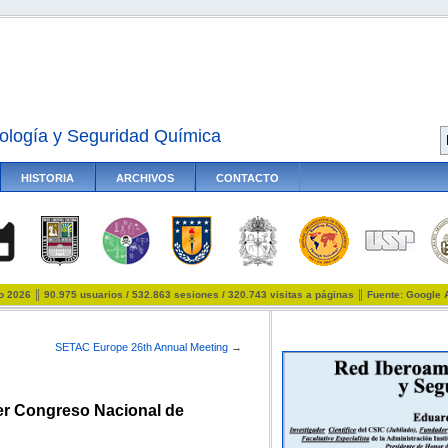
ología y Seguridad Química
HISTORIA
ARCHIVOS
CONTACTO
io 2026 ║ 90.975 usuarios / 532.863 sesiones / 320.743 visitas a páginas ║ Fuente: Google 
SETAC Europe 26th Annual Meeting
→
er Congreso Nacional de