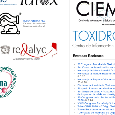
BUSCA ALTERNATIVAS
Encuentra Alternativas en
Experimentación Animal
Entradas Recientes
2º Congreso Mundial de Toxico
3er Curso de Actualización en t
Homenaje In Memoriam del Dr.
Homenaje a Manuel Repetto Ji
8.5.26
Homenaje a Eugenio Vilanova Gi
23.4.26
Día Internacional de la Toxicol
Simposio Internacional sobre «
3er Simposio sobre «Actualiza
de importancia médica-toxicoló
30 Congreso de la Sociedad E
2026)
8.3.26
XXVI Congreso Español y X Ibe
Taller CIMU 2026: «Código Toxi
Tercer Encuentro Internacional
I Jornadas de Medicina de Urge