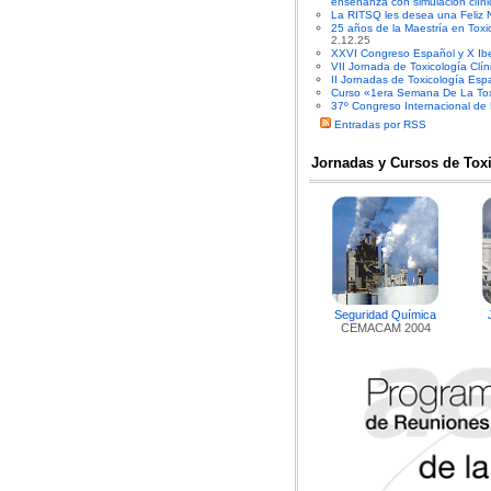
enseñanza con simulación clíni
La RITSQ les desea una Feliz 
25 años de la Maestría en Toxi
2.12.25
XXVI Congreso Español y X Ibe
VII Jornada de Toxicología Clín
II Jornadas de Toxicología Es
Curso «1era Semana De La Toxi
37º Congreso Internacional de
Entradas por RSS
Jornadas y Cursos de Tox
Seguridad Química
CEMACAM 2004