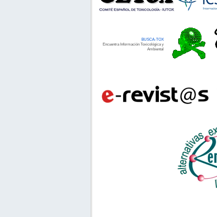
BUSCA-TOX
Encuentra Información Toxicológica y
Ambiental