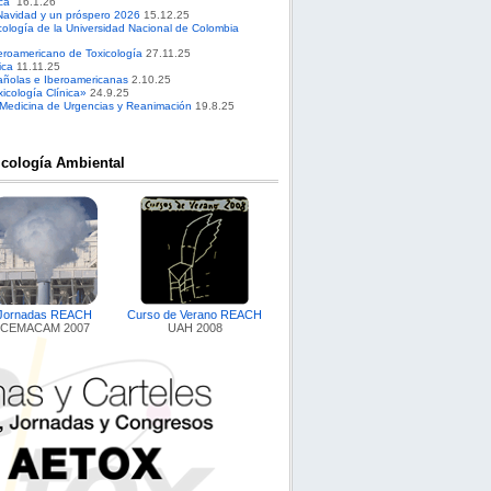
ca”
16.1.26
Navidad y un próspero 2026
15.12.25
cología de la Universidad Nacional de Colombia
roamericano de Toxicología
27.11.25
ica
11.11.25
pañolas e Iberoamericanas
2.10.25
cología Clínica»
24.9.25
 Medicina de Urgencias y Reanimación
19.8.25
icología Ambiental
Jornadas REACH
Curso de Verano REACH
CEMACAM 2007
UAH 2008