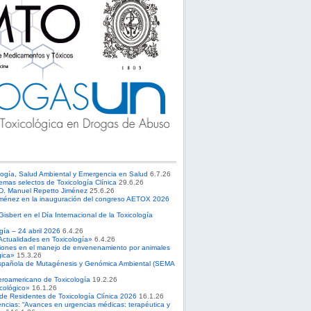
logía, Salud Ambiental y Emergencia en Salud
6.7.26
emas selectos de Toxicología Clínica
29.6.26
 D. Manuel Repetto Jiménez
25.6.26
ménez en la inauguración del congreso AETOX 2026
sbert en el Día Internacional de la Toxicología
ogía – 24 abril 2026
6.4.26
Actualidades en Toxicología»
6.4.26
ciones en el manejo de envenenamiento por animales
gica»
15.3.26
spañola de Mutagénesis y Genómica Ambiental (SEMA
roamericano de Toxicología
19.2.26
cológico»
16.1.26
 de Residentes de Toxicología Clínica 2026
16.1.26
ncias: “Avances en urgencias médicas: terapéutica y